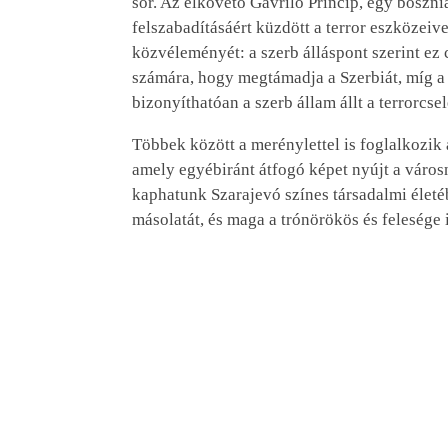
sor. Az elkövető Gavrilo Princip, egy bosznia
felszabadításáért küzdött a terror eszközeive
közvéleményét: a szerb álláspont szerint ez
számára, hogy megtámadja a Szerbiát, míg a 
bizonyíthatóan a szerb állam állt a terrorcs
Többek között a merénylettel is foglalkozi
amely egyébiránt átfogó képet nyújt a városn
kaphatunk Szarajevó színes társadalmi életé
másolatát, és maga a trónörökös és feleség