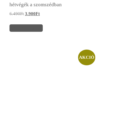
hétvégék a szomszédban
6.490
Ft
3.900
Ft
Kosárba teszem
AKCIÓ