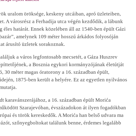
rök uralom öröksége, keskeny utcáiban, apró üzleteiben,
et. A városrész a Ferhadija utca végén kezdődik, a lábunk
ilág éles határát. Ennek közelében áll az 1540-ben épült Gázi
bazár”, amelynek 109 méter hosszú árkádos folyosóján
at árusító üzletek sorakoznak.
 találjuk a város legfontosabb mecsetét, a Gáza Huszrev
építtetőjének, a Bosznia egykori kormányzójának életútját
, 30 méter magas óratorony a 16. században épült,
dején, 1875-ben került a helyére. Ez az egyetlen nyilvános
mutatja.
t karavánszerájához, a 16. században épült Morića
űködött Szarajevóban, évszázadokon át ilyen fogadókban
urópai és török kereskedők. A Morića han belső udvara ma
teázót, szőnyegboltokat találunk benne, érdemes legalább