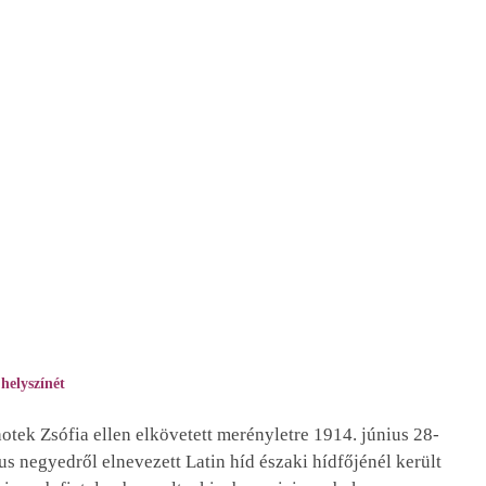
helyszínét
otek Zsófia ellen elkövetett merényletre 1914. június 28-
kus negyedről elnevezett Latin híd északi hídfőjénél került