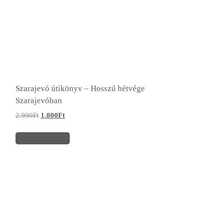
Szarajevó útikönyv – Hosszú hétvége
Szarajevóban
2.990
Ft
1.800
Ft
Kosárba teszem