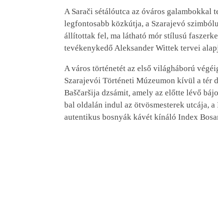
A Sarači sétálóutca az óváros galambokkal te
legfontosabb közkútja, a Szarajevó szimbó
állítottak fel, ma látható mór stílusú faszer
tevékenykedő Aleksander Wittek tervei alap
A város történetét az első világháború vég
Szarajevói Történeti Múzeumon kívül a tér d
Baščaršija dzsámit
,
amely az előtte lévő báj
bal oldalán indul az ötvösmesterek utcája, a
autentikus bosnyák kávét kínáló Index Bosan