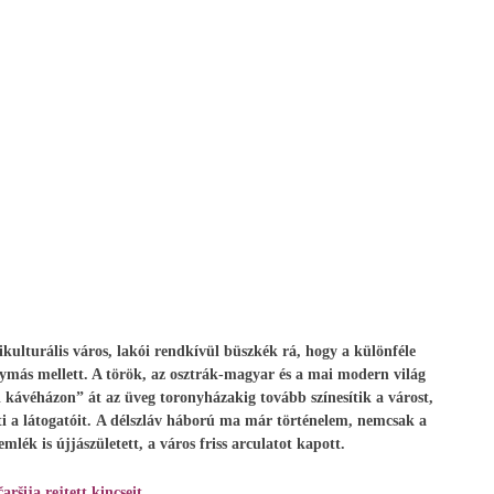
tikulturális város, lakói rendkívül büszkék rá, hogy a különféle
gymás mellett. A török, az osztrák-magyar és a mai modern világ
si kávéházon” át az üveg toronyházakig tovább színesítik a várost,
 a látogatóit.
A délszláv háború ma már történelem, nemcsak a
lék is újjászületett, a város friss arculatot kapott.
ršija rejtett kincseit