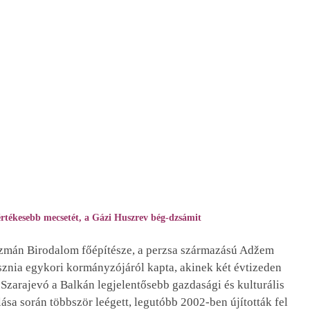
gértékesebb mecsetét, a Gázi Huszrev bég-dzsámit
zmán Birodalom főépítésze, a perzsa származású Adžem
osznia egykori kormányzójáról kapta, akinek két évtizeden
 Szarajevó a Balkán legjelentősebb gazdasági és kulturális
ása során többször leégett, legutóbb 2002-ben újították fel