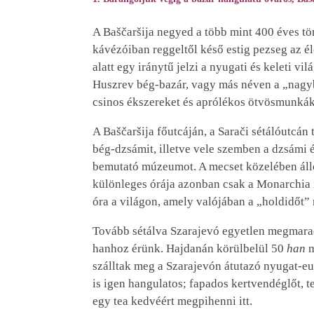
A Baščaršija negyed a több mint 400 éves tö
kávézóiban reggeltől késő estig pezseg az él
alatt egy iránytű jelzi a nyugati és keleti v
Huszrev bég-bazár, vagy más néven a „nagy
csinos ékszereket és aprólékos ötvösmunkák
A Baščaršija főutcáján, a Sarači sétálóutcán
bég-dzsámit, illetve vele szemben a dzsámi 
bemutató múzeumot. A mecset közelében álló
különleges órája azonban csak a Monarchia i
óra a világon, amely valójában a „holdidőt” 
Tovább sétálva Szarajevó egyetlen megmarad
hanhoz érünk. Hajdanán körülbelül 50
han
m
szálltak meg a Szarajevón átutazó nyugat-e
is igen hangulatos; fapados kertvendéglőt, 
egy tea kedvéért megpihenni itt.