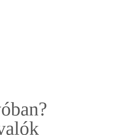
vóban?
valók