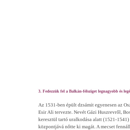
3. Fedezzük fel a Balkán-félsziget legnagyobb és le
Az 1531-ben épült dzsámit egyenesen az Os
Esir Ali tervezte. Nevét Gázi Huszrevről, B
keresztül tartó uralkodása alatt (1521-1541)
központjává nőtte ki magát. A mecset fennáll