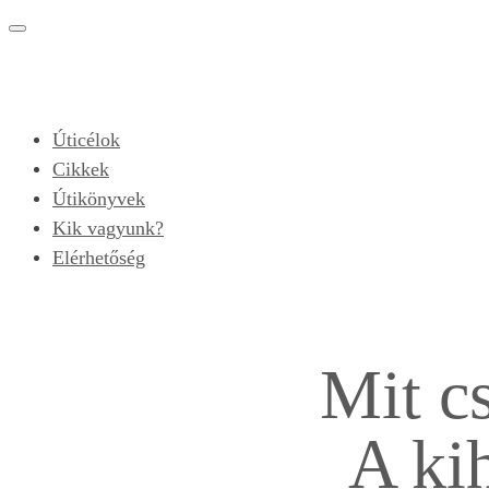
Toggle
navigation
Úticélok
Cikkek
Útikönyvek
Kik vagyunk?
Elérhetőség
Mit c
A ki