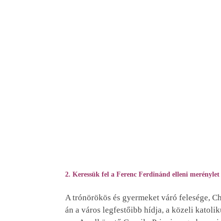
2. Keressük fel a Ferenc Ferdinánd elleni merénylet 
A trónörökös és gyermeket váró felesége, Ch
án a város legfestőibb hídja, a közeli katoli