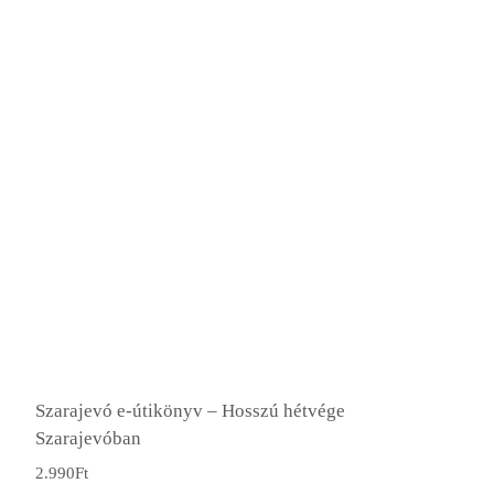
Szarajevó e-útikönyv – Hosszú hétvége
Szarajevóban
2.990
Ft