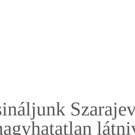
sináljunk Szaraje
hagyhatatlan látni