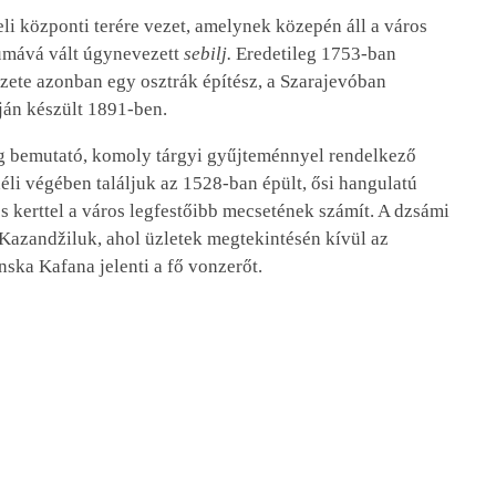
li központi terére vezet, amelynek közepén áll a város
lumává vált úgynevezett
sebilj.
Eredetileg 1753-ban
kezete azonban egy osztrák építész, a Szarajevóban
ján készült 1891-ben.
éig bemutató, komoly tárgyi gyűjteménnyel rendelkező
éli végében találjuk az 1528-ban épült, ősi hangulatú
os kerttel a város legfestőibb mecsetének számít. A dzsámi
 Kazandžiluk, ahol üzletek megtekintésén kívül az
ska Kafana jelenti a fő vonzerőt.