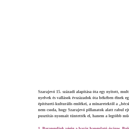
Szarajevó 15. századi alapítása óta egy nyitott, mul
nyelvek és vallások évszázadok óta békében élnek e
építészeti-kulturális emlékei, a minaretektől a „béc
nem csoda, hogy Szarajevó pillanatok alatt rabul ejti
pusztítás nyomait tüntették el, hanem a legtöbb műem
1. Barangoljuk végig a bazár hangulatú óváros, Bašča