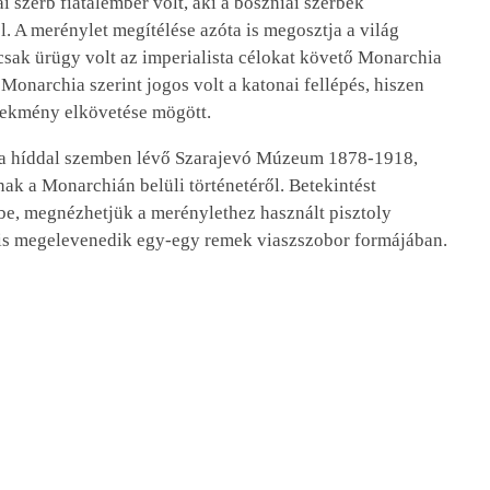
i szerb fiatalember volt, aki a boszniai szerbek
l. A merénylet megítélése azóta is megosztja a világ
 csak ürügy volt az imperialista célokat követő Monarchia
Monarchia szerint jogos volt a katonai fellépés, hiszen
elekmény elkövetése mögött.
k a híddal szemben lévő Szarajevó Múzeum 1878-1918,
ak a Monarchián belüli történetéről. Betekintést
be, megnézhetjük a merénylethez használt pisztoly
e is megelevenedik egy-egy remek viaszszobor formájában.