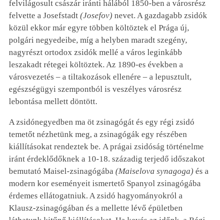
felvilágosult császár iránti hálából 1850-ben a városrész
felvette a Josefstadt
(Josefov)
nevet. A gazdagabb zsidók
közül ekkor már egyre többen költöztek el Prága új,
polgári negyedeibe, míg a helyben maradt szegény,
nagyrészt ortodox zsidók mellé a város leginkább
leszakadt rétegei költöztek. Az 1890-es években a
városvezetés – a tiltakozások ellenére – a lepusztult,
egészségügyi szempontból is veszélyes városrész
lebontása mellett döntött.
A zsidónegyedben ma öt zsinagógát és egy régi zsidó
temetőt nézhetünk meg, a zsinagógák egy részében
kiállításokat rendeztek be
.
A prágai zsidóság történelme
iránt érdeklődőknek a 10-18. századig terjedő időszakot
bemutató Maisel-zsinagógába
(Maiselova synagoga)
és a
modern kor eseményeit ismertető Spanyol zsinagógába
érdemes ellátogatniuk. A zsidó hagyományokról a
Klausz-zsinagógában és a mellette lévő épületben