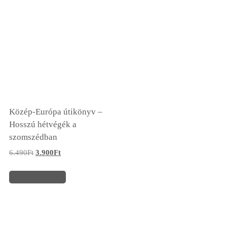
Közép-Európa útikönyv –
Hosszú hétvégék a
szomszédban
6.490
Ft
3.900
Ft
Kosárba teszem