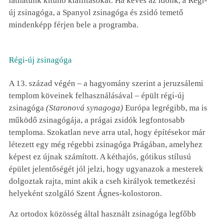
láthatunk kitűnő kiállításokat. Ha kevés az időnk, a Régi-
új zsinagóga, a Spanyol zsinagóga és zsidó temető
mindenképp férjen bele a programba.
Régi-új zsinagóga
A 13. század végén – a hagyomány szerint a jeruzsálemi
templom köveinek felhasználásával – épült régi-új
zsinagóga
(
Staronová synagoga)
Európa legrégibb, ma is
működő zsinagógája, a prágai zsidók legfontosabb
temploma. Szokatlan neve arra utal, hogy építésekor már
létezett egy még régebbi zsinagóga Prágában, amelyhez
képest ez újnak számított. A kéthajós, gótikus stílusú
épület jelentőségét jól jelzi, hogy ugyanazok a mesterek
dolgoztak rajta, mint akik a cseh királyok temetkezési
helyeként szolgáló Szent Ágnes-kolostoron.
Az ortodox közösség által használt zsinagóga legfőbb