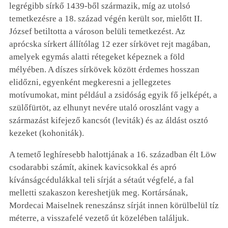
legrégibb sírkő 1439-ből származik, míg az utolsó
temetkezésre a 18. század végén került sor, mielőtt II.
József betiltotta a városon belüli temetkezést. Az
aprócska sírkert állítólag 12 ezer sírkövet rejt magában,
amelyek egymás alatti rétegeket képeznek a föld
mélyében. A díszes sírkövek között érdemes hosszan
elidőzni, egyenként megkeresni a jellegzetes
motívumokat, mint például a zsidóság egyik fő jelképét, a
szülőfürtöt, az elhunyt nevére utaló oroszlánt vagy a
származást kifejező kancsót (leviták) és az áldást osztó
kezeket (kohoniták).
A temető leghíresebb halottjának a 16. században élt Löw
csodarabbi számít, akinek kavicsokkal és apró
kívánságcédulákkal teli sírját a sétaút végfelé, a fal
melletti szakaszon kereshetjük meg. Kortársának,
Mordecai Maiselnek reneszánsz sírját innen körülbelül tíz
méterre, a visszafelé vezető út közelében találjuk.