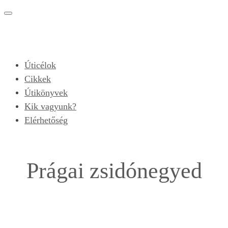
Toggle
navigation
Úticélok
Cikkek
Útikönyvek
Kik vagyunk?
Elérhetőség
Prágai zsidónegyed