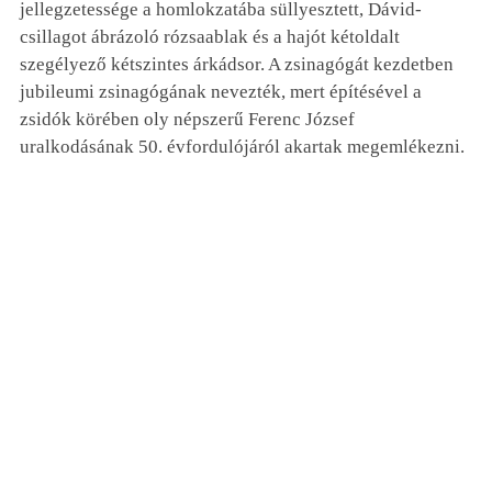
jellegzetessége a homlokzatába süllyesztett, Dávid-
csillagot ábrázoló rózsaablak és a hajót kétoldalt
szegélyező kétszintes árkádsor. A zsinagógát kezdetben
jubileumi zsinagógának nevezték, mert építésével a
zsidók körében oly népszerű Ferenc József
uralkodásának 50. évfordulójáról akartak megemlékezni.