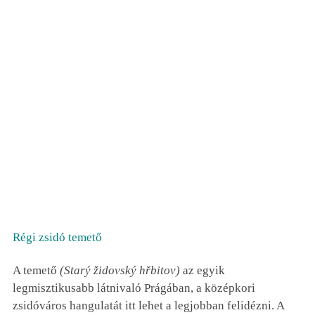
Régi zsidó temető
A temető
(
Starý židovský hřbitov)
az egyik
legmisztikusabb látnivaló Prágában, a középkori
zsidóváros hangulatát itt lehet a legjobban felidézni. A