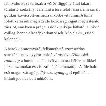
látnivalói közé tartozik a vörös függöny által takart
tóratartó szekrény, valamint a tóra felolvasására használt,
gótikus kovácsoltvas ráccsal körbevett bima. A bima
fölött keressük meg a zsidó közösség jogait megtestesítő
zászlót, amelyen a prágai zsidók jelképe látható: a Dávid
csillag, benne a középkorban viselt, kúp alakú „zsidó
kalappal”.
A barokk óratornyáról felismerhető szomszédos
saroképület az egykori zsidó városháza
(Židovská
radnice);
a homlokzatán lévő zsidó óra héber betűkkel
jelzi a számokat és visszafelé jár a mutatója. A tőle balra
eső magas zsinagóga
(Vysoka synagoga)
épületében
kitűnő judaica bolt működik.