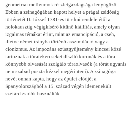
geometriai motívumok részletgazdagsága lenyűgöző.
Ebben a zsinagógában kapott helyet a prágai zsidóság
történetét II. József 1781-es türelmi rendeletétől a
holokausztig végigkísérő kitűnő kiállítás, amely olyan
izgalmas témákat érint, mint az emancipáció, a cseh,
illetve német irányba történő asszimiláció vagy a
cionizmus. Az impozáns ezüstgyűjtemény kincsei közé
tartoznak a tóratekercseket díszítő koronák és a tóra
könnyebb olvasását szolgáló tóraolvasók (a tórát ugyanis
nem szabad puszta kézzel megérinteni). A zsinagóga
nevét onnan kapta, hogy az épület elődjét a
Spanyolországból a 15. század végén idemenekült
szefárd zsidók használták.