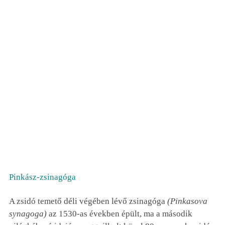
Pinkász-zsinagóga
A zsidó temető déli végében lévő zsinagóga
(Pinkasova
synagoga)
az 1530-as években épült, ma a második