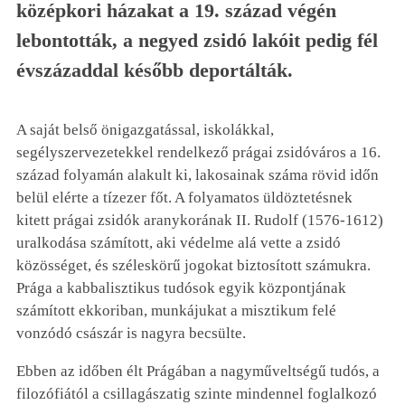
középkori házakat a 19. század végén
lebontották, a negyed zsidó lakóit pedig fél
évszázaddal később deportálták.
A saját belső önigazgatással, iskolákkal,
segélyszervezetekkel rendelkező prágai zsidóváros a 16.
század folyamán alakult ki, lakosainak száma rövid időn
belül elérte a tízezer főt. A folyamatos üldöztetésnek
kitett prágai zsidók aranykorának II. Rudolf (1576-1612)
uralkodása számított, aki védelme alá vette a zsidó
közösséget, és széleskörű jogokat biztosított számukra.
Prága a kabbalisztikus tudósok egyik központjának
számított ekkoriban, munkájukat a misztikum felé
vonzódó császár is nagyra becsülte.
Ebben az időben élt Prágában a nagyműveltségű tudós, a
filozófiától a csillagászatig szinte mindennel foglalkozó