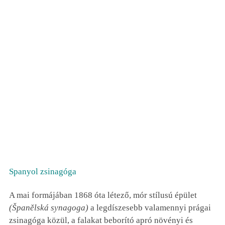
Spanyol zsinagóga
A mai formájában 1868 óta létező, mór stílusú épület
(Španělská synagoga)
a legdíszesebb valamennyi prágai
zsinagóga közül, a falakat beborító apró növényi és