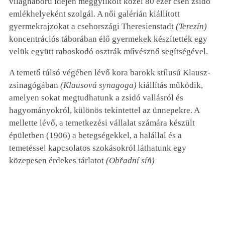
világháború idején meggyilkolt közel 80 ezer cseh zsidó
emlékhelyeként szolgál. A női galérián kiállított
gyermekrajzokat a csehországi Theresienstadt
(Terezín)
koncentrációs táborában élő gyermekek készítették egy
velük együtt raboskodó osztrák művésznő segítségével.
A temető túlsó végében lévő kora barokk stílusú Klausz-
zsinagógában
(Klausová synagoga)
kiállítás működik,
amelyen sokat megtudhatunk a zsidó vallásról és
hagyományokról, különös tekintettel az ünnepekre. A
mellette lévő, a temetkezési vállalat számára készült
épületben (1906) a betegségekkel, a halállal és a
temetéssel kapcsolatos szokásokról láthatunk egy
közepesen érdekes tárlatot
(Obřadní síň)