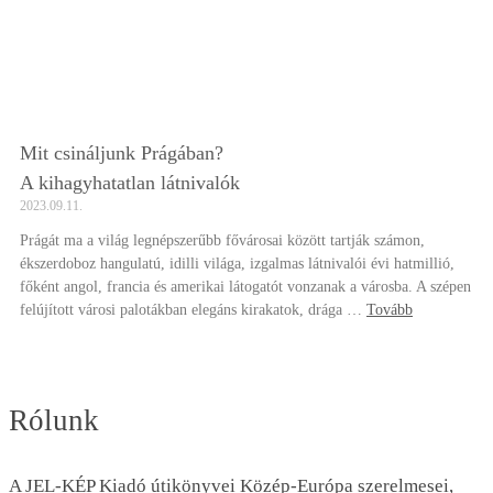
Mit csináljunk Prágában?
A kihagyhatatlan látnivalók
2023.09.11.
Prágát ma a világ legnépszerűbb fővárosai között tartják számon,
ékszerdoboz hangulatú, idilli világa, izgalmas látnivalói évi hatmillió,
főként angol, francia és amerikai látogatót vonzanak a városba. A szépen
felújított városi palotákban elegáns kirakatok, drága …
Tovább
Rólunk
A JEL-KÉP Kiadó útikönyvei Közép-Európa szerelmesei,