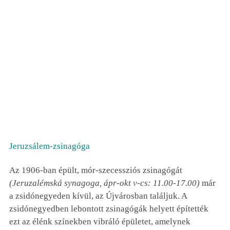
Jeruzsálem-zsinagóga
Az 1906-ban épült, mór-szecessziós zsinagógát
(Jeruzalémská synagoga, ápr-okt v-cs: 11.00-17.00)
már
a zsidónegyeden kívül, az Újvárosban találjuk. A
zsidónegyedben lebontott zsinagógák helyett építették
ezt az élénk színekben vibráló épületet, amelynek