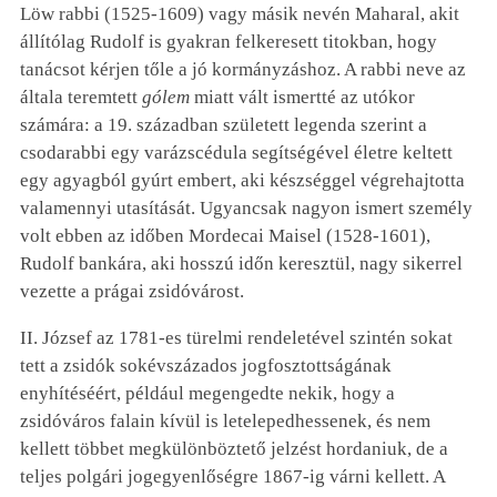
Löw rabbi (1525-1609) vagy másik nevén Maharal, akit
állítólag Rudolf is gyakran felkeresett titokban, hogy
tanácsot kérjen tőle a jó kormányzáshoz. A rabbi neve az
általa teremtett
gólem
miatt vált ismertté az utókor
számára: a 19. században született legenda szerint a
csodarabbi egy varázscédula segítségével életre keltett
egy agyagból gyúrt embert, aki készséggel végrehajtotta
valamennyi utasítását. Ugyancsak nagyon ismert személy
volt ebben az időben Mordecai Maisel (1528-1601),
Rudolf bankára, aki hosszú időn keresztül, nagy sikerrel
vezette a prágai zsidóvárost.
II. József az 1781-es türelmi rendeletével szintén sokat
tett a zsidók sokévszázados jogfosztottságának
enyhítéséért, például megengedte nekik, hogy a
zsidóváros falain kívül is letelepedhessenek, és nem
kellett többet megkülönböztető jelzést hordaniuk, de a
teljes polgári jogegyenlőségre 1867-ig várni kellett. A